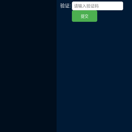
验证:
提交