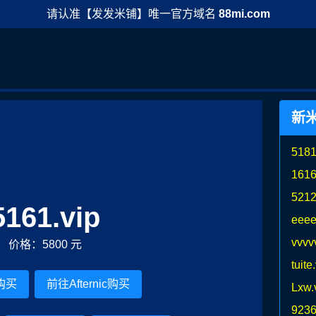
请认准【发发米铺】唯一官方域名
88mi.com
新
5181
1616
5212
5161.vip
eeee
vvvv
价格：5800 元
tuite
购买
前往Afternic购买
Lxw.
9236